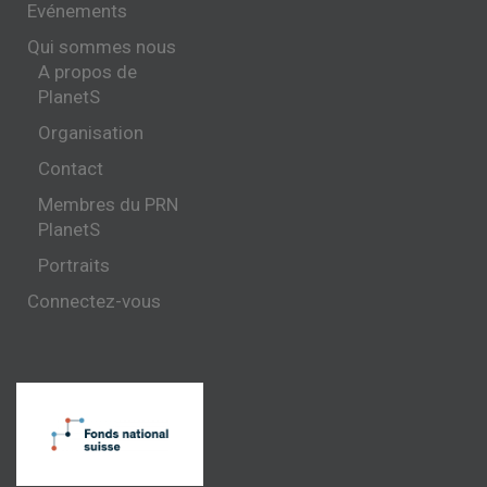
Evénements
Qui sommes nous
A propos de
PlanetS
Organisation
Contact
Membres du PRN
PlanetS
Portraits
Connectez-vous