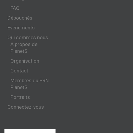
FAQ
Débouchés
Evénements
Qui sommes nous
A propos de
PlanetS
Organisation
Contact
Membres du PRN
PlanetS
Portraits
Connectez-vous