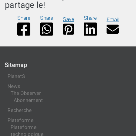
partage le!
Share
Share
Share
Save
Email
Sitemap
PlanetS
News
The Observer
Abonnement
Recherche
Plateforme
Plateforme
technologique