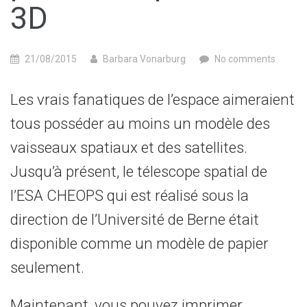
3D
21/08/2015
Barbara Vonarburg
No comments
Les vrais fanatiques de
l’espace
aimeraient
tous posséder
au moins
un modèle
des
vaisseaux spatiaux
et des satellites
.
J
usqu’à présent, le
télescope spatial
de
l’ESA
CHEOPS
qui est réalisé
sous la
direction de
l’Université de Berne
était
disponible
comme un modèle
de papier
seulement.
Maintenant, vous pouvez
imprimer