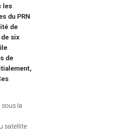
c les
res du PRN
ité de
 de six
ile
es de
itialement,
Ces
 sous la
u satellite