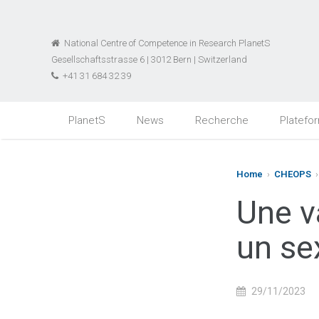
National Centre of Competence in Research PlanetS
Gesellschaftsstrasse 6 | 3012 Bern | Switzerland
+41 31 684 32 39
PlanetS
News
Recherche
Platefo
Home
›
CHEOPS
›
Une v
un se
29/11/2023