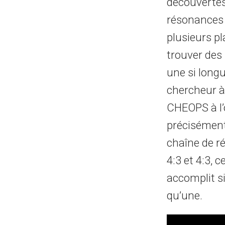
découvertes
résonances
plusieurs pl
trouver des 
une si longu
chercheur a
CHEOPS à l’o
préciséme
chaîne de r
4:3 et 4:3, c
accomplit six
qu’une.