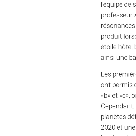
l’équipe de
professeur A
résonances 
produit lors
étoile hôte
ainsi une ba
Les premièr
ont permis d
«b» et «c», 
Cependant, a
planètes dé
2020 et une