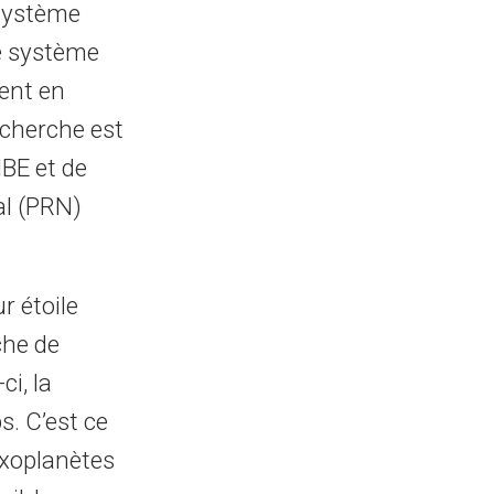
système
e système
tent en
recherche est
BE et de
al (PRN)
 étoile
che de
ci, la
. C’est ce
xoplanètes