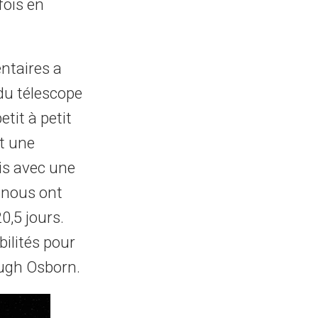
fois en
entaires a
u télescope
tit à petit
st une
ois avec une
 nous ont
20,5 jours.
ilités pour
le Hugh Osborn.