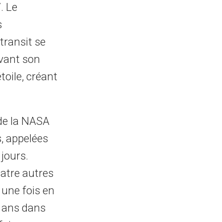
. Le
s
 transit se
evant son
toile, créant
 de la NASA
, appelées
 jours.
uatre autres
́ une fois en
x ans dans