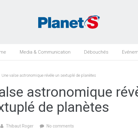
rme
Media & Communication
Débouchés
Evénem
 Une valse astronomique révèle un sextuplé de planètes
alse astronomique rév
xtuplé de planètes
Thibaut Roger
No comments