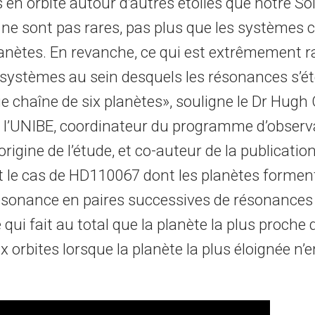
 en orbite autour d’autres étoiles que notre Sole
 ne sont pas rares, pas plus que les systèmes
anètes. En revanche, ce qui est extrêmement ra
systèmes au sein desquels les résonances s’é
e chaîne de six planètes», souligne le Dr Hugh
̀ l’UNIBE, coordinateur du programme d’observ
rigine de l’étude, et co-auteur de la publication
nt le cas de HD110067 dont les planètes formen
ésonance en paires successives de résonances 3
e qui fait au total que la planète la plus proche de
 orbites lorsque la planète la plus éloignée n’e