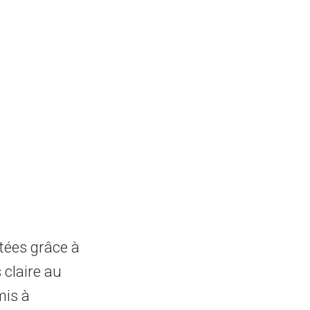
ées grâce à
s claire au
is à