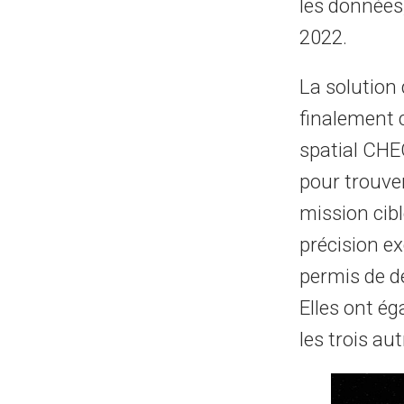
les données
2022.
La solution 
finalement 
spatial CHEO
pour trouver
mission cibl
précision 
permis de dé
Elles ont é
les trois autr