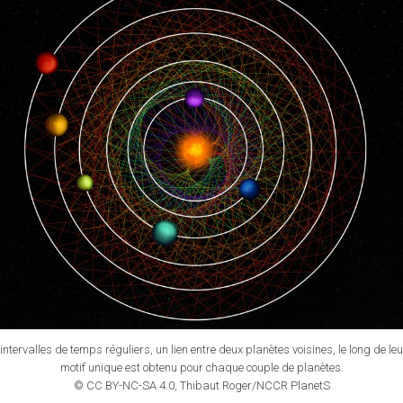
intervalles de temps réguliers, un lien entre deux planètes voisines, le long de leu
motif unique est obtenu pour chaque couple de planètes.
© CC BY-NC-SA 4.0, Thibaut Roger/NCCR PlanetS