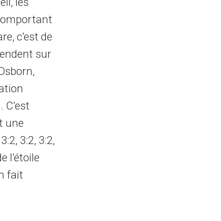
il, les
 comportant
re, c’est de
tendent sur
 Osborn,
ation
. C’est
t une
:2, 3:2, 3:2,
 l’étoile
n fait