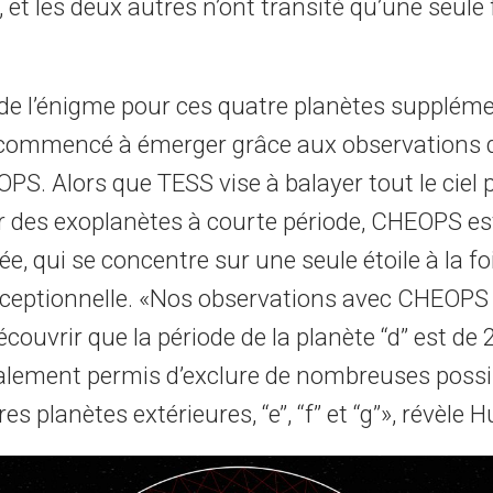
, et les deux autres n’ont transité qu’une seule 
de l’énigme pour ces quatre planètes supplém
commencé à émerger grâce aux observations d
PS. Alors que TESS vise à balayer tout le ciel pe
 des exoplanètes à courte période, CHEOPS e
ée, qui se concentre sur une seule étoile à la f
exceptionnelle. «Nos observations avec CHEOPS
couvrir que la période de la planète ‘‘d’’ est de 
galement permis d’exclure de nombreuses possib
es planètes extérieures, ‘‘e’’, ‘‘f’’ et ‘‘g’’», révè