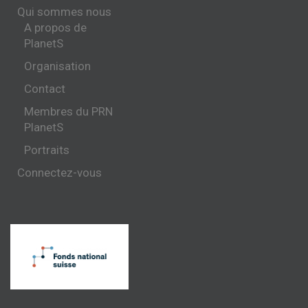
Qui sommes nous
A propos de
PlanetS
Organisation
Contact
Membres du PRN
PlanetS
Portraits
Connectez-vous