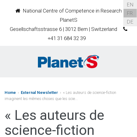
EN
National Centre of Competence in Research
FR
PlanetS
DE
Gesellschaftsstrasse 6 | 3012 Bern | Switzerland
+41 31 684 32 39
Home
›
External Newsletter
› « Les auteurs de science-fiction
imaginent les mêmes choses que les scie...
« Les auteurs de
science-fiction