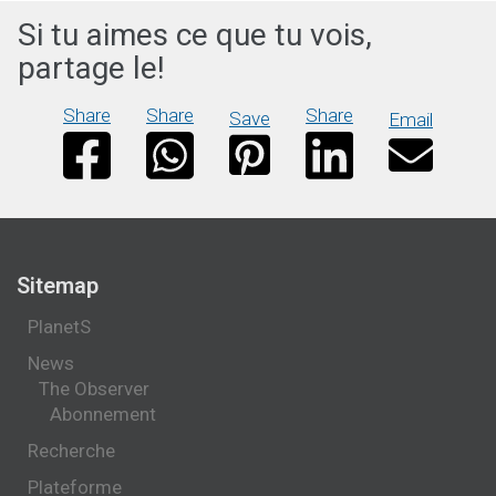
Si tu aimes ce que tu vois,
partage le!
Share
Share
Share
Save
Email
Sitemap
PlanetS
News
The Observer
Abonnement
Recherche
Plateforme