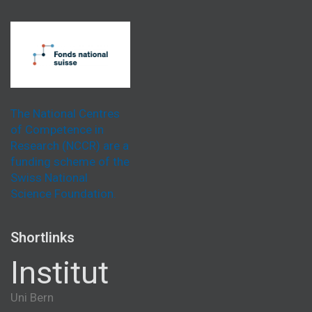
The National Centres
of Competence in
Research (NCCR) are a
funding scheme of the
Swiss National
Science Foundation.
Shortlinks
Institut
Uni Bern