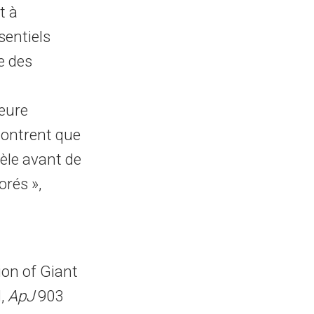
t à
sentiels
e des
seure
 montrent que
èle avant de
orés »,
ion of Giant
d,
ApJ
903