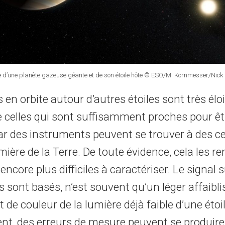
que d’une planète gazeuse géante et de son étoile hôte © ESO/M. Kornmesser/Nick
 en orbite autour d’autres étoiles sont très él
celles qui sont suffisamment proches pour êt
ar des instruments peuvent se trouver à des c
ière de la Terre. De toute évidence, cela les ren
 encore plus difficiles à caractériser. Le signal 
s sont basés, n’est souvent qu’un léger affaib
e couleur de la lumière déjà faible d’une étoil
nt, des erreurs de mesure peuvent se produire