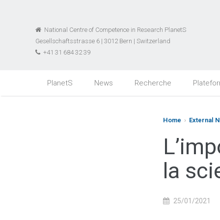
National Centre of Competence in Research PlanetS
Gesellschaftsstrasse 6 | 3012 Bern | Switzerland
+41 31 684 32 39
PlanetS
News
Recherche
Platefo
Home
›
External 
L’imp
la sc
25/01/2021