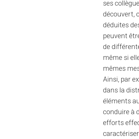
ses collègu
découvert, 
déduites de
peuvent être
de différen
même si ell
mêmes mesur
Ainsi, par e
dans la dis
éléments au
conduire à d
efforts effe
caractériser