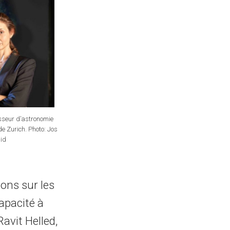
esseur d’astronomie
 de Zurich. Photo: Jos
id
ions sur les
capacité à
avit Helled,