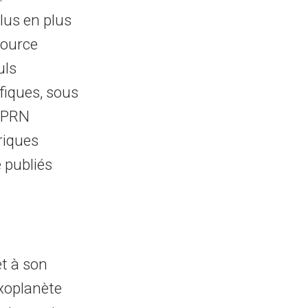
lus en plus
source
uls
fiques, sous
u PRN
riques
é publiés
t à son
exoplanète