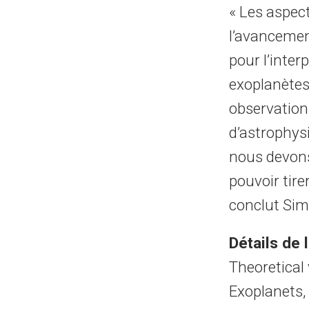
« Les aspec
l’avancemen
pour l’inter
exoplanètes 
observations
d’astrophysi
nous devons
pouvoir tire
conclut Sim
Détails de 
Theoretical
Exoplanets,