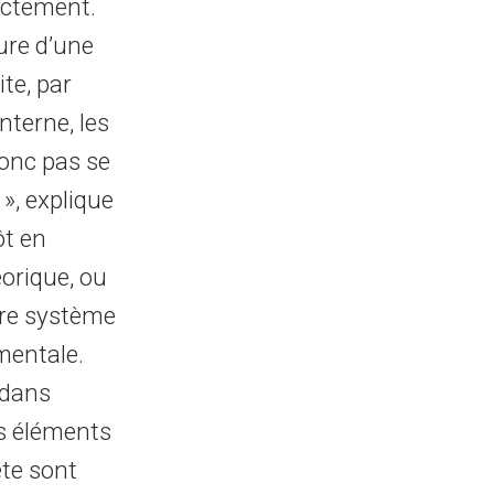
ectement.
ure d’une
ite, par
nterne, les
onc pas se
», explique
ôt en
éorique, ou
tre système
mentale.
 dans
es éléments
ète sont