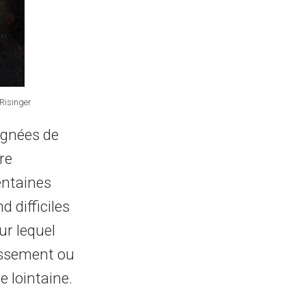
 Risinger
oignées de
re
entaines
d difficiles
sur lequel
lissement ou
e lointaine.
.