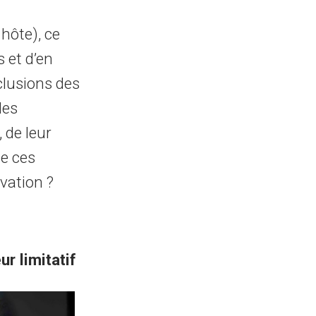
 hôte), ce
 et d’en
clusions des
des
 de leur
de ces
vation ?
r limitatif