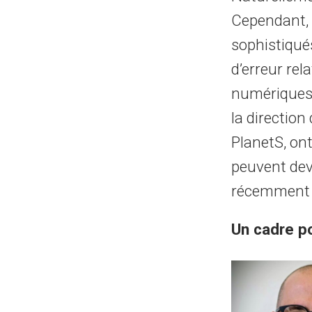
Cependant, 
sophistiqué
d’erreur rel
numériques d
la direction
PlanetS, ont
peuvent deve
récemment d
Un cadre po