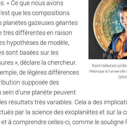
es. « Ce que nous avons
c’est que les compositions
s planètes gazeuses géantes
 très différentes en raison
tes hypothèses de modèle,
es sont basées sur les
es », déclare la chercheur.
Ravit Helled est prof
xemple, de légères différences
théorique à l’université
Schm
tribution supposée des
 sein d’une planète peuvent
es résultats très variables. Cela a des implicat
ctués par la science des exoplanètes et sur la 
 et à comprendre celles-ci, comme le souligne R