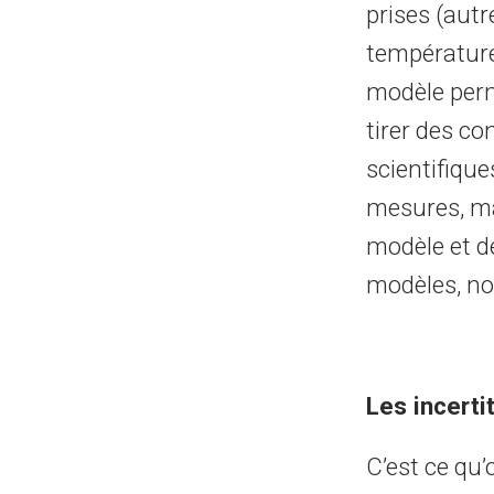
prises (autr
température,
modèle perm
tirer des co
scientifiqu
mesures, mai
modèle et de
modèles, no
Les incerti
C’est ce qu’