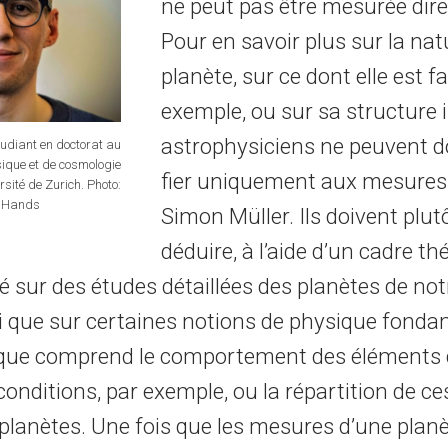
ne peut pas être mesurée dir
Pour en savoir plus sur la nat
planète, sur ce dont elle est fa
exemple, ou sur sa structure i
astrophysiciens ne peuvent d
tudiant en doctorat au
ique et de cosmologie
fier uniquement aux mesures 
rsité de Zurich. Photo:
 Hands
Simon Müller. Ils doivent plut
déduire, à l’aide d’un cadre th
é sur des études détaillées des planètes de no
nsi que sur certaines notions de physique fonda
ique comprend le comportement des éléments
conditions, par exemple, ou la répartition de c
 planètes. Une fois que les mesures d’une plan