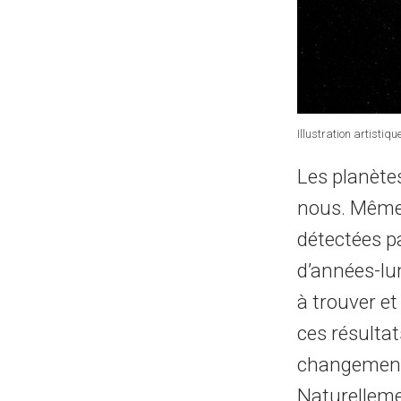
Illustration artisti
Les planètes
nous. Même 
détectées p
d’années-lum
à trouver et
ces résultat
changement d
Naturelleme