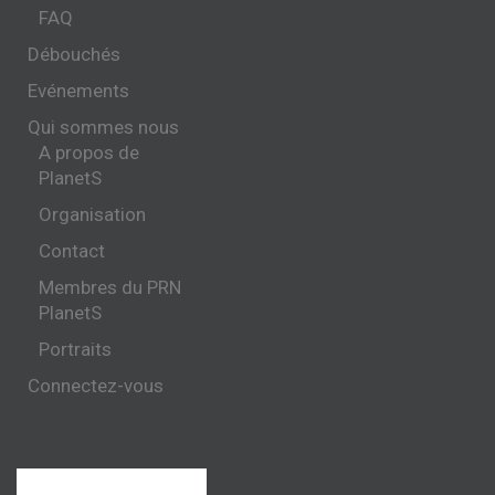
FAQ
Débouchés
Evénements
Qui sommes nous
A propos de
PlanetS
Organisation
Contact
Membres du PRN
PlanetS
Portraits
Connectez-vous