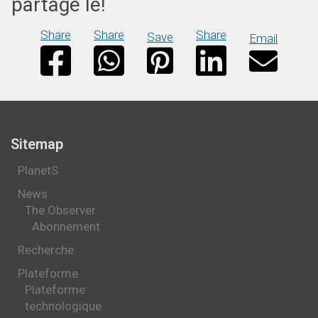
partage le!
Share
Share
Share
Save
Email
Sitemap
PlanetS
News
The Observer
Abonnement
Recherche
Plateforme
Plateforme
technologique