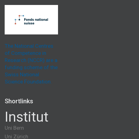
The National Centres
of Competence in
Research (NCCR) are a
funding scheme of the
Swiss National
Science Foundation.
Shortlinks
Institut
Uni Bern
Uni Zürich