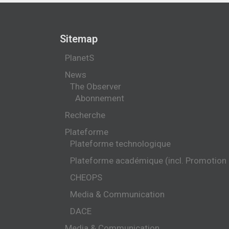
Sitemap
PlanetS
News
The Observer
Abonnement
Recherche
Plateforme
Plateforme technologique
Plateforme académique (incl. Promotion
CHEOPS
Media & Communication
DACE
Media & Communication