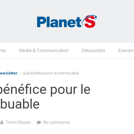
rme
Media & Communication
Débouchés
Evénem
Newsletter
› Quel bénéfice pour le contribuable
bénéfice pour le
ibuable
Timm Riesen
No comments