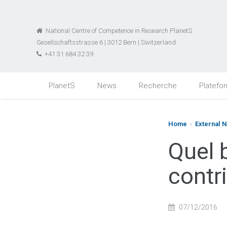
National Centre of Competence in Research PlanetS
Gesellschaftsstrasse 6 | 3012 Bern | Switzerland
+41 31 684 32 39
PlanetS
News
Recherche
Platefo
Home
›
External 
Quel 
contr
07/12/2016