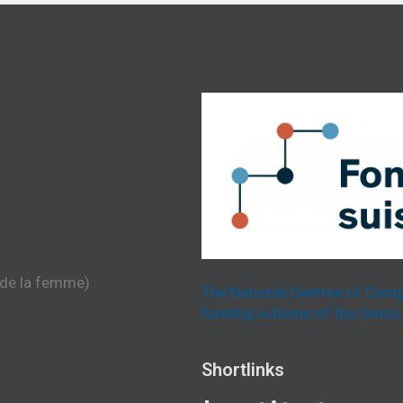
 de la femme)
The National Centres of Comp
funding scheme of the Swiss 
Shortlinks