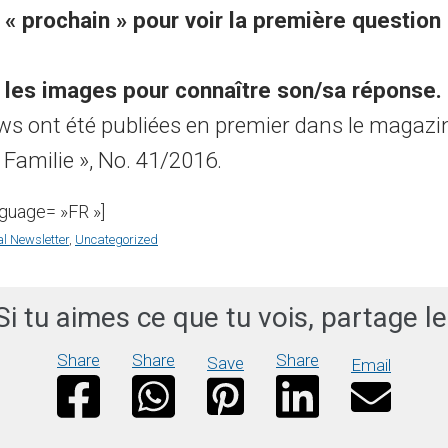
 « prochain » pour voir la première question 
 les images pour connaître son/sa réponse.
ews ont été publiées en premier dans le magazi
Familie », No. 41/2016.
nguage= »FR »]
al Newsletter
,
Uncategorized
Si tu aimes ce que tu vois, partage le
Share
Share
Share
Save
Email