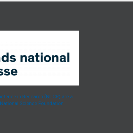
etence in Research (NCCR) are a
National Science Foundation.