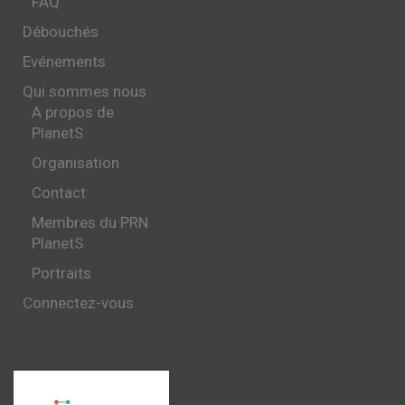
FAQ
Débouchés
Evénements
Qui sommes nous
A propos de
PlanetS
Organisation
Contact
Membres du PRN
PlanetS
Portraits
Connectez-vous