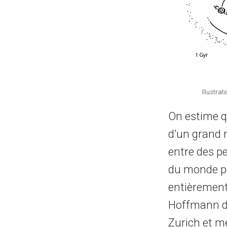
Illustrat
On estime q
d’un grand n
entre des pe
du monde po
entièrement
Hoffmann de 
Zurich et m