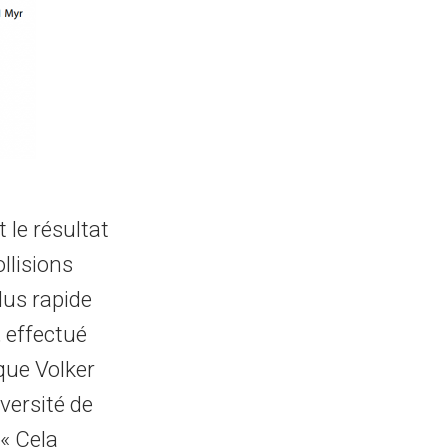
 le résultat
llisions
lus rapide
 effectué
que Volker
versité de
« Cela