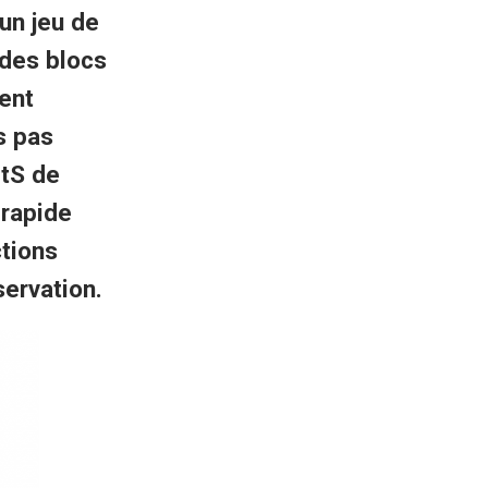
un jeu de
 des blocs
ent
s pas
etS de
 rapide
ctions
ervation.