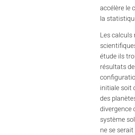
accélère le 
la statistiq
Les calculs
scientifique
étude ils tr
résultats d
configuratio
initiale soi
des planète
divergence 
système sol
ne se serait