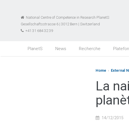
National Centre of Competence in Research PlanetS
Gesellschaftsstrasse 6 | 3012 Bern | Switzerland
+41 31 684 32 39
PlanetS
News
Recherche
Platefo
Home
›
External 
La na
planè
14/12/2015