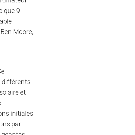
ordinateur
ce que 9
table
e Ben Moore,
Ce
différents
solaire et
s
ns initiales
vons par
s géantes