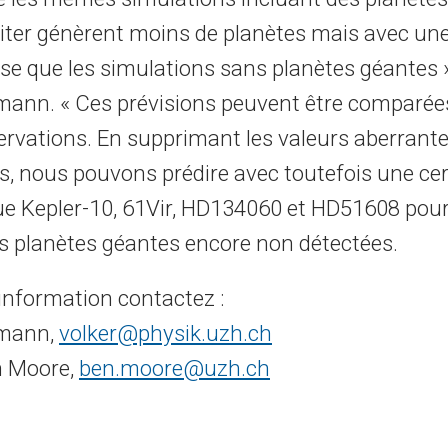
er génèrent moins de planètes mais avec une
e que les simulations sans planètes géantes »
mann. « Ces prévisions peuvent être comparée
ervations. En supprimant les valeurs aberrant
s, nous pouvons prédire avec toutefois une ce
e Kepler-10, 61Vir, HD134060 et HD51608 pour
s planètes géantes encore non détectées.
’information contactez :
fmann,
volker@physik.uzh.ch
en Moore,
ben.moore@uzh.ch