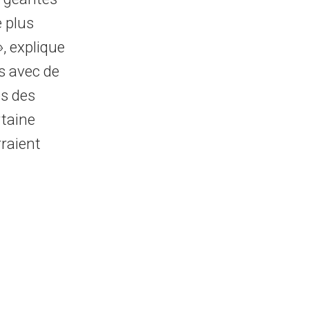
 plus
, explique
s avec de
es des
rtaine
raient