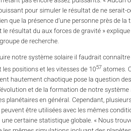
 n’étant pas encore assez puissants. « Aucun 
puissant pour simuler le résultat de ne serait-
Rien que la présence d’une personne près de la 
t le résultat du aux forces de gravité » expliqu
 groupe de recherche.
ire notre système solaire il faudrait connaître
57
les positions et les vitesses de 10
atomes. 
t hautement chaotique pose la question des 
l’évolution et de la formation de notre système 
s planétaires en général. Cependant, plusieur
peuvent être utilisées avec les mêmes conditio
 une certaine statistique globale. « Nous trou
 les mêmes simulations incluant des planète