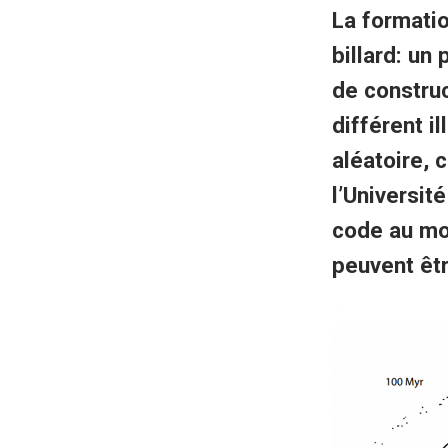
La formati
billard: un
de constru
différent 
aléatoire,
l’Universit
code au mon
peuvent êt