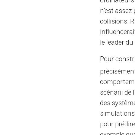
ordinateurs
n’est assez 
collisions. 
influencerai
le leader du
Pour constru
précisément 
comportemen
scénarii de 
des système
simulations 
pour prédire
exemple que