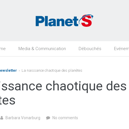
rme
Media & Communication
Débouchés
Evénem
Newsletter
› La naissance chaotique des planètes
issance chaotique des
tes
Barbara Vonarburg
No comments