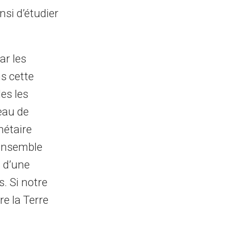
nsi d’étudier
ar les
ns cette
les les
eau de
nétaire
’ensemble
s d’une
. Si notre
e la Terre