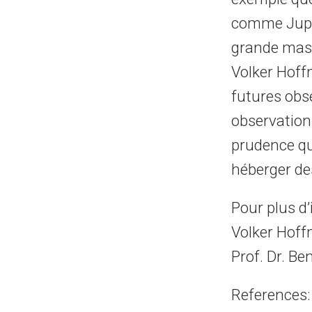
comme Jupit
grande mass
Volker Hoff
futures obs
observation
prudence qu
héberger de
Pour plus d
Volker Hof
Prof. Dr. B
References: