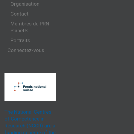
Organisation
Contact
Membres du PRN
PlanetS
Portraits
Connectez-vous
The National Centres
of Competence in
Research (NCCR) are a
funding scheme of the