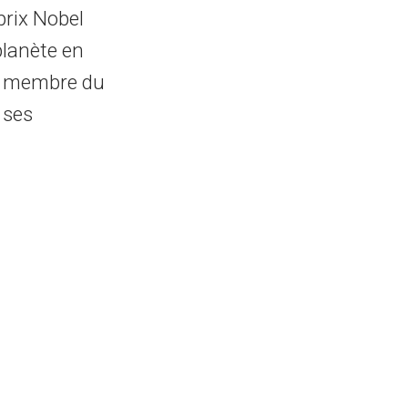
prix Nobel
planète en
st membre du
 ses