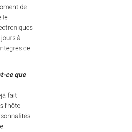
 moment de
 le
lectroniques
 jours à
intégrés de
st-ce que
jà fait
s l’hôte
rsonnalités
e.