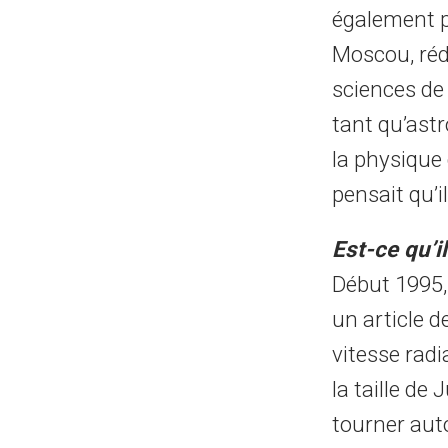
également p
Moscou, réd
sciences de
tant qu’astr
la physique
pensait qu’i
Est-ce qu’i
Début 1995, 
un article d
vitesse rad
la taille de 
tourner auto