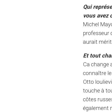
Qui représ
vous avez
Michel Mayor
professeur 
aurait mérit
Et tout ch
Ca change a
connaître le
Otto Iouliev
touche à tou
côtes russe
également 