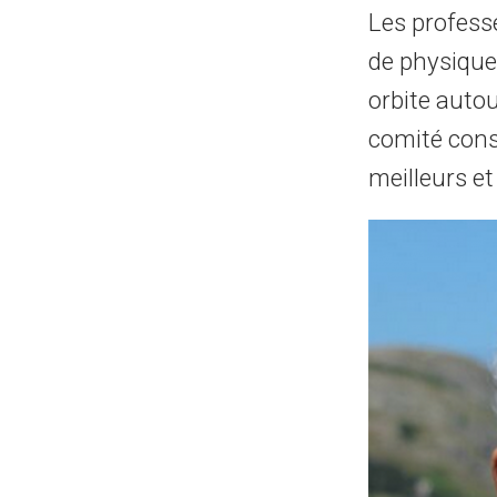
Les professe
de physique
orbite auto
comité consu
meilleurs et