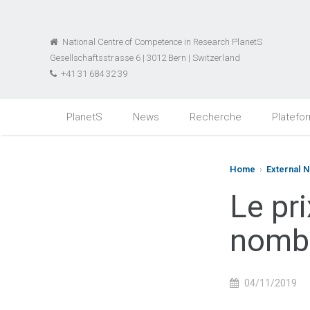
National Centre of Competence in Research PlanetS
Gesellschaftsstrasse 6 | 3012 Bern | Switzerland
+41 31 684 32 39
PlanetS
News
Recherche
Platefo
Home
›
External 
Le pr
nombr
04/11/2019