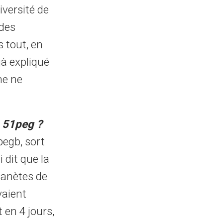
versité de
 des
 tout, en
jà expliqué
ne ne
a 51peg ?
pegb, sort
 dit que la
lanètes de
evaient
 en 4 jours,