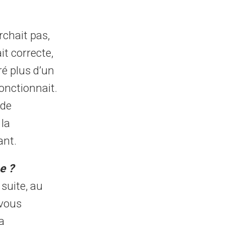
chait pas,
it correcte,
ré plus d’un
onctionnait.
 de
 la
ant.
e ?
 suite, au
 vous
a