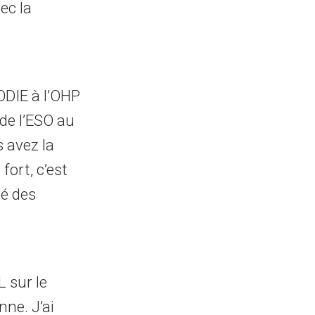
vec la
ODIE à l’OHP
de l’ESO au
 avez la
ort, c’est
lé des
L sur le
nne. J’ai