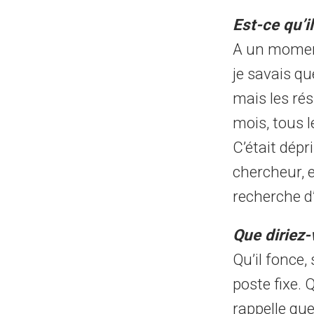
Est-ce qu’
A un moment
je savais qu
mais les ré
mois, tous l
C’était dép
chercheur, e
recherche d
Que diriez-
Qu’il fonce, 
poste fixe. Q
rappelle que