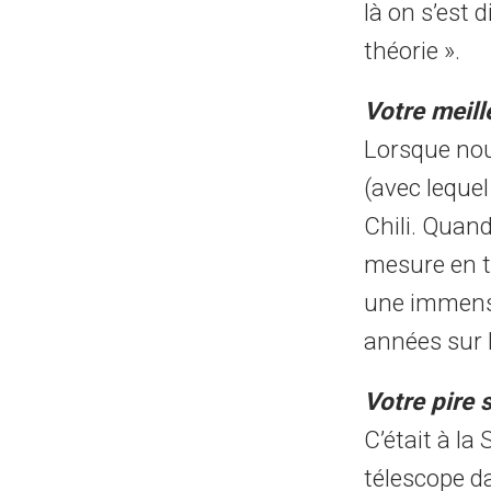
là on s’est 
théorie ».
Votre meill
Lorsque nou
(avec leque
Chili. Quan
mesure en t
une immense
années sur l
Votre pire 
C’était à la
télescope da