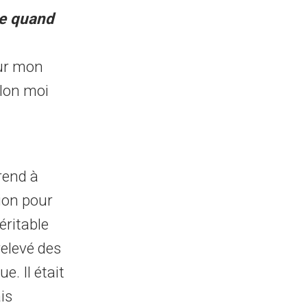
ce quand
our mon
elon moi
rend à
tion pour
éritable
relevé des
. Il était
is