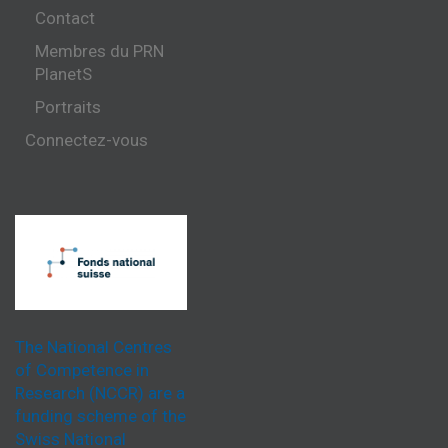
Contact
Membres du PRN
PlanetS
Portraits
Connectez-vous
The National Centres
of Competence in
Research (NCCR) are a
funding scheme of the
Swiss National