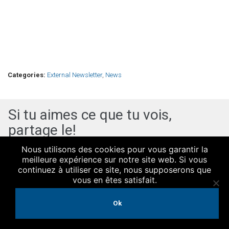
Categories:
External Newsletter
,
News
Si tu aimes ce que tu vois,
partage le!
Nous utilisons des cookies pour vous garantir la
Share
Share
Share
Save
Email
meilleure expérience sur notre site web. Si vous
continuez à utiliser ce site, nous supposerons que
vous en êtes satisfait.
Ok