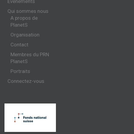
Evénements
Qui sommes nous
A propos de
PlanetS
Organisation
Contact
Membres du PRN
PlanetS
Portraits
Connectez-vous