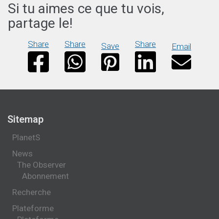
Si tu aimes ce que tu vois,
partage le!
Share
Share
Share
Save
Email
Sitemap
PlanetS
News
The Observer
Abonnement
Recherche
Plateforme