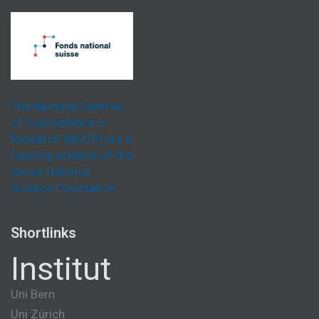
The National Centres
of Competence in
Research (NCCR) are a
funding scheme of the
Swiss National
Science Foundation.
Shortlinks
Institut
Uni Bern
Uni Zürich