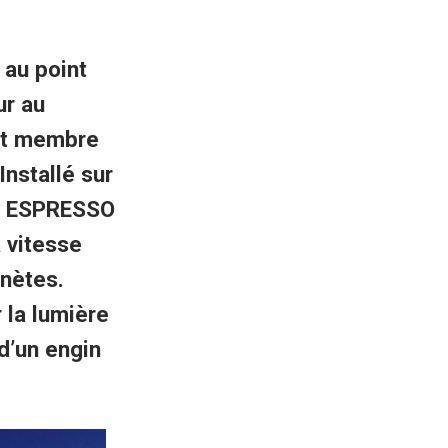
 au point
ur au
et membre
Installé sur
li, ESPRESSO
 vitesse
anètes.
 la lumière
d’un engin