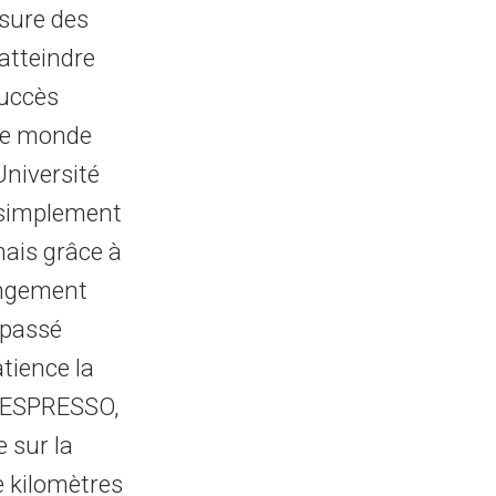
sure des
atteindre
succès
 de monde
Université
 simplement
ais grâce à
angement
rpassé
tience la
t ESPRESSO,
 sur la
e kilomètres