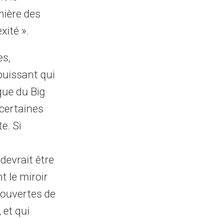
mière des
xité ».
es,
 puissant qui
ique du Big
 certaines
e. Si
devrait être
t le miroir
couvertes de
 et qui