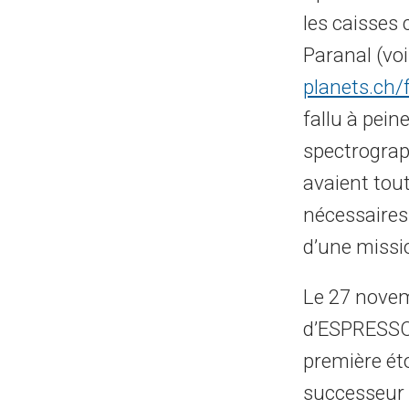
les caisses
Paranal (vo
planets.ch/
fallu à pein
spectrograph
avaient tou
nécessaires 
d’une missi
Le 27 novemb
d’ESPRESSO é
première éto
successeur 