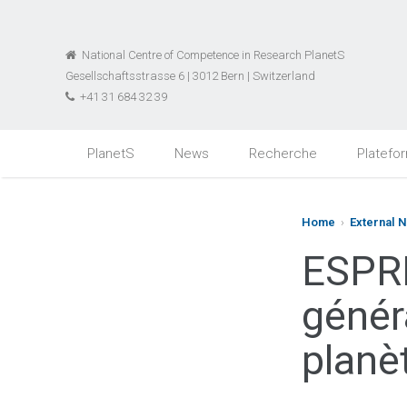
National Centre of Competence in Research PlanetS
Gesellschaftsstrasse 6 | 3012 Bern | Switzerland
+41 31 684 32 39
PlanetS
News
Recherche
Platefo
Home
›
External 
ESPRE
génér
planè