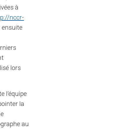
ivées à
p://nccr-
a ensuite
rniers
nt
isé lors
e l’équipe
ointer la
le
rographe au