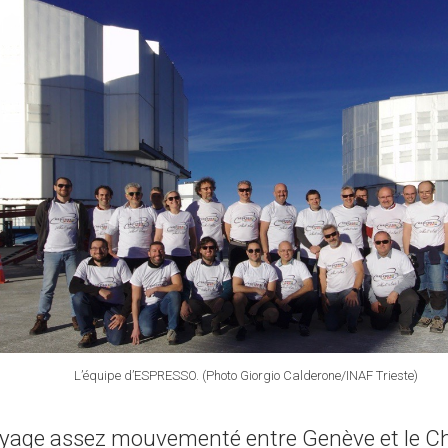
L’équipe d’ESPRESSO. (Photo Giorgio Calderone/INAF Trieste)
yage assez mouvementé entre Genève et le Chi