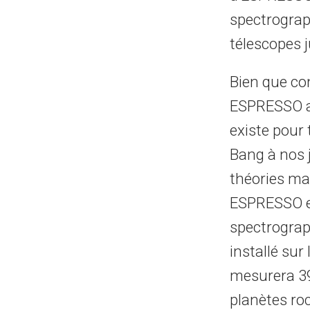
spectrograp
télescopes j
Bien que co
ESPRESSO aur
existe pour 
Bang à nos j
théories ma
ESPRESSO est
spectrograph
installé sur
mesurera 39
planètes ro