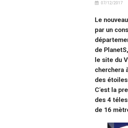
07/12/2017
Le nouveau 
par un con
départemen
de PlanetS,
le site du 
cherchera 
des étoiles
C’est la pr
des 4 téles
de 16 mètr