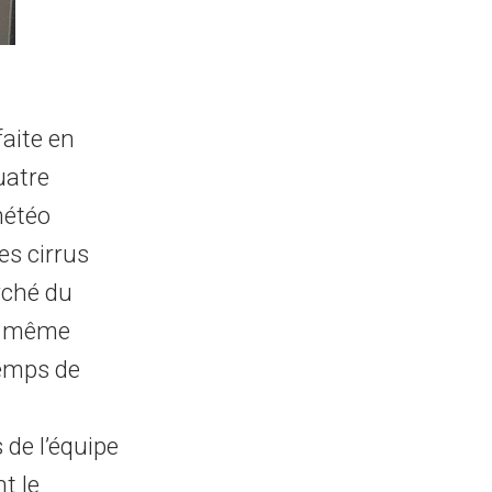
faite en
uatre
météo
es cirrus
rché du
la même
emps de
 de l’équipe
t le