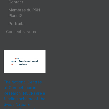
Contact
Membres du PRN
PlanetS
Portraits
Connectez-vous
The National Centres
of Competence in
Research (NCCR) are a
funding scheme of the
Swiss National