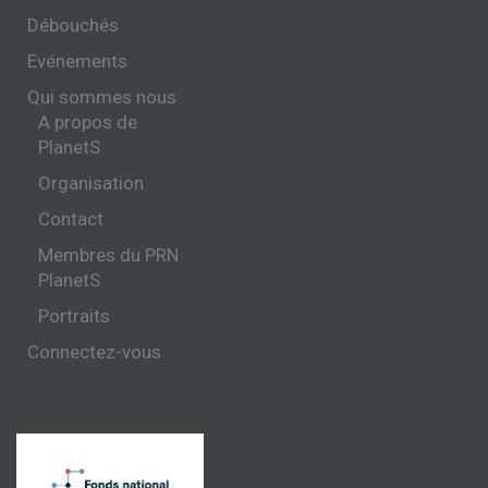
Débouchés
Evénements
Qui sommes nous
A propos de
PlanetS
Organisation
Contact
Membres du PRN
PlanetS
Portraits
Connectez-vous