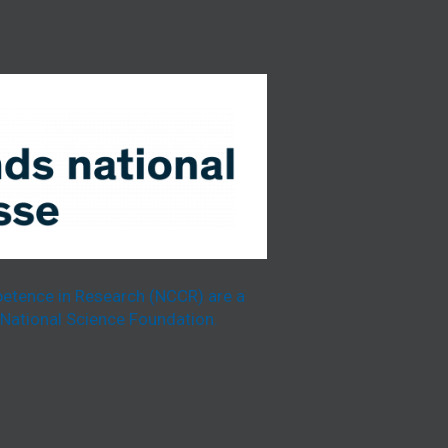
etence in Research (NCCR) are a
National Science Foundation.