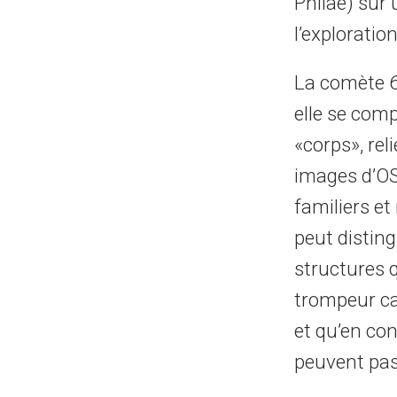
Philae) sur 
l’exploration
La comète 6
elle se com
«corps», rel
images d’OS
familiers et
peut disting
structures 
trompeur car
et qu’en co
peuvent pas 