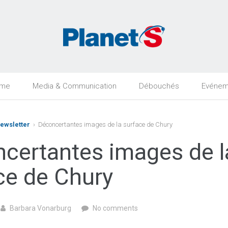
rme
Media & Communication
Débouchés
Evénem
Newsletter
› Déconcertantes images de la surface de Chury
certantes images de l
ce de Chury
Barbara Vonarburg
No comments