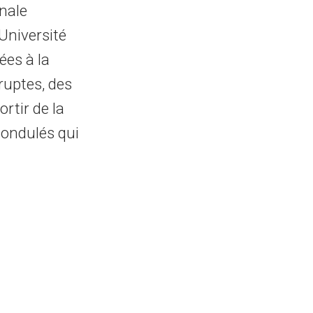
nale
’Université
ées à la
ruptes, des
rtir de la
 ondulés qui