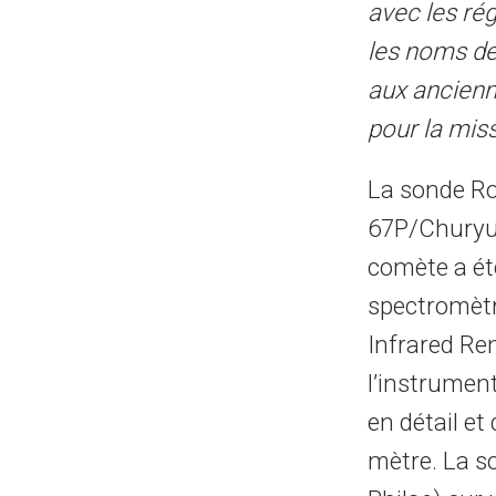
avec les ré
les noms de
aux ancienn
pour la mis
La sonde Ro
67P/Churyum
comète a ét
spectromètr
Infrared Re
l’instrumen
en détail et 
mètre. La s