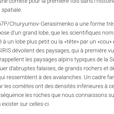
une comète pour la première fois dans l’histoir
 spatiale.
7P/Churyumov-Gerasimenko a une forme très i
pose d’un grand lobe, que les scientifiques no
ié à un lobe plus petit ou la «tête» par un «cou» 
IRIS dévoilent des paysages, qui à première v
 rappellent les paysages alpins typiques de la S
uer d’abruptes falaises, de grands rochers et d
qui ressemblent à des avalanches. Un cadre fa
 les comètes ont des densités inférieures à cel
nséquence les roches que nous connaissons sur
exister sur celles-ci.