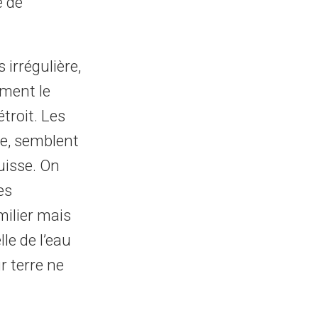
e de
rrégulière,
mment le
étroit. Les
ue, semblent
uisse. On
es
milier mais
le de l’eau
 terre ne