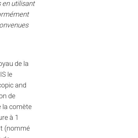
en utilisant
formément
convenues
oyau de la
IS le
copic and
on de
e la comète
ure à 1
bot (nommé