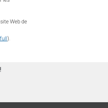
 site Web de
ull
).
!