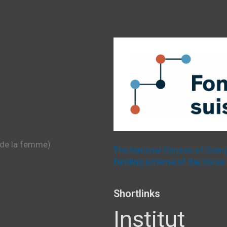
 de la femme)
The National Centres of Comp
funding scheme of the Swiss 
Shortlinks
Institut