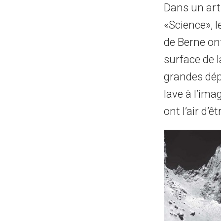
Dans un art
«Science», l
de Berne ont
surface de 
grandes dépr
lave à l’im
ont l’air d’