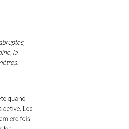
abruptes,
ine, la
mètres.
mète quand
s active. Les
remière fois
r les