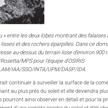
u » entre les deux lobes montrant des falaises 
 lisses et des rochers éparpillés. Dans ce doma
resse au-dessus du terrain lisse d’environ 900 
/Rosetta/MPS pour l’équipe d’OSIRIS
AM/IAA/SSO/INTA/UPM/DASP/IDA.
ait continuer à surveiller la surface de la co
ant au plus près du soleil et elle deviendra plu
s pourront ainsi observer en détail et pour la p
ment d’une comète proche du soleil et d’étudie