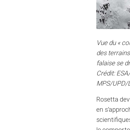
Vue du «
co
des terrains
falaise se d
Crédit: ESA
MPS/UPD/L
Rosetta devr
en s’approch
scientifique
le comporte