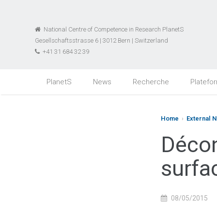
National Centre of Competence in Research PlanetS
Gesellschaftsstrasse 6 | 3012 Bern | Switzerland
+41 31 684 32 39
PlanetS
News
Recherche
Platefo
Home
›
External 
Décon
surfa
08/05/2015