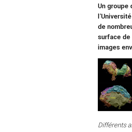
Un groupe
d
l’Universit
de nombreu
surface de 
images env
Différents
a